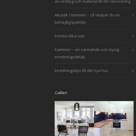
av verktyg och material till din renovering
Akustik i hemmet – så skapar du en
behaglig ljudmiljö
Inreda olika rum
Kaminen – en värmande och mysig
inredningsdetalj
Inredningstips till ditt nya hus
Galleri