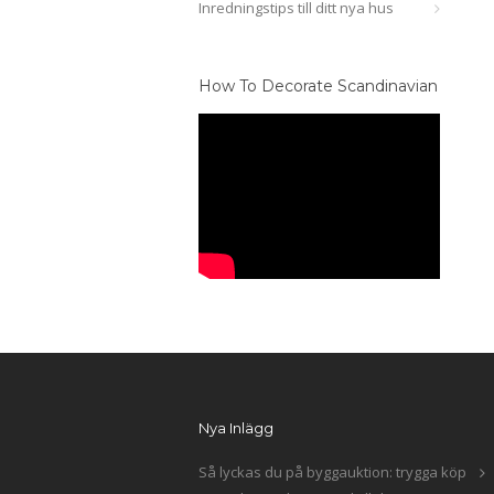
Inredningstips till ditt nya hus
How To Decorate Scandinavian
Nya Inlägg
Så lyckas du på byggauktion: trygga köp