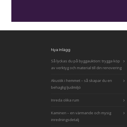
Nya Inlägg
Så lyckas du på byggauktion: trygga köp
av verktyg och material till din renovering
Akustik i hemmet – så skapar du en
behaglig ljudmiljö
Inreda olika rum
Kaminen – en värmande och mysig
inredningsdetalj