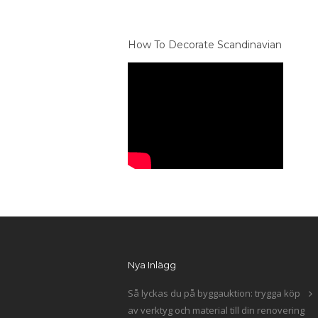
How To Decorate Scandinavian
Nya Inlägg
Så lyckas du på byggauktion: trygga köp
av verktyg och material till din renovering